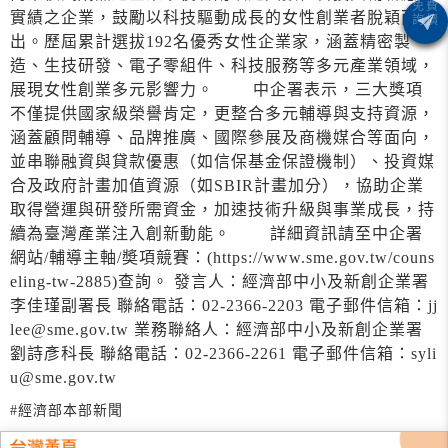
實績之企業，鼓勵以科技驅動成長的女性創業者脫穎而
出。歷屆累計選拔192名優秀女性企業家，涵蓋精密製
造、生技研發、電子零組件、科技服務等多元產業領域，
展現女性創業多元影響力。 中企署表示，三大獎項
不僅提供國家級榮譽肯定，更整合多元輔導與支持資源，
涵蓋顧問輔導、品牌推廣、國際參展及商機媒合等面向，
並串聯融資與貸款優惠（如信保基金保證機制）、投資媒
合及政府計畫加值資源（如SBIR計畫加分），協助企業
取得營運與研發所需資金，加速技術升級與事業成長，持
續為臺灣產業注入創新動能。 詳細資訊請至中企署
網站/輔導主軸/奬項競賽：(https://www.sme.gov.tw/couns
eling-tw-2885)查詢。 發言人：經濟部中小及新創企業署
李佳瑾副署長 聯絡電話：02-2366-2203 電子郵件信箱：jj
lee@sme.gov.tw 業務聯絡人：經濟部中小及新創企業署
劉詩彥科長 聯絡電話：02-2366-2261 電子郵件信箱：syli
u@sme.gov.tw
#經濟部本部新聞